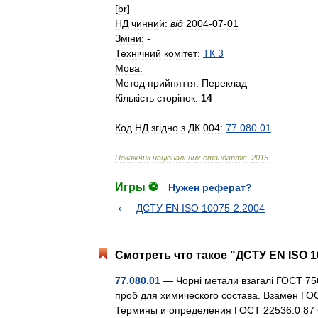
[
br
]
НД
чинний:
в
і
д
2004
-
07
-
01
Зм
і
ни:
-
Техн
і
чний
ком
і
тет:
ТК
3
Мова:
Метод
прийняття:
Переклад
К
і
льк
і
сть
стор
і
нок:
14
—————
Код
НД
зг
і
дно
з
ДК
004:
77
.
080
.
01
Покажчик
нац
і
ональних
стандарт
і
в
.
2015
.
Игры ⚽
Нужен реферат?
ДСТУ EN ISO 10075-2:2004
Смотреть что такое "ДСТУ EN ISO 1
77.080.01
— Чорні метали взагалі ГОСТ 756
проб для химического состава. Взамен Г
Термины и определения ГОСТ 22536.0 87