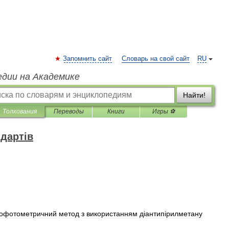
Запомнить сайт
Словарь на свой сайт
RU
едии на Академике
Найти!
Толкования
Переводы
Книги
Игры ⚽
дартів
офотометричний
метод
з
використанням
д
і
антип
і
рилметану