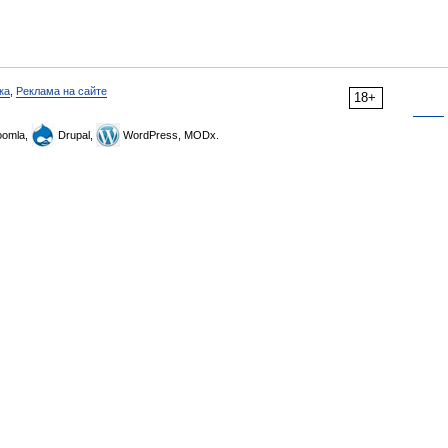
ка
,
Реклама на сайте
18+
omla,
Drupal,
WordPress, MODx.