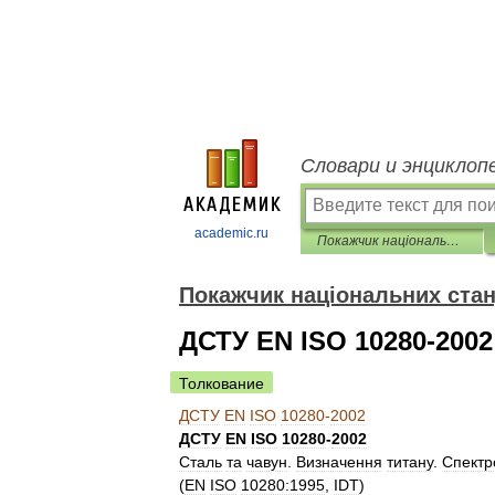
Словари и энциклоп
academic.ru
Покажчик національних стандартів
Покажчик національних стан
ДСТУ EN ISO 10280-2002
Толкование
ДСТУ
EN
ISO
10280
-
2002
ДСТУ
EN
ISO
10280
-
2002
Сталь
та
чавун
.
Визначення
титану
.
Спектр
(
EN
ISO
10280:1995
,
IDT
)